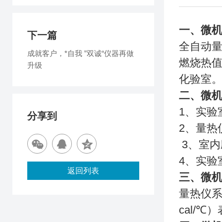
一、微
下一篇
全自动
成就客户，*自我 ”双诚“仪器再做
燃烧热
升级
化验室
二、微
1、实验
分享到
2、量热
3、室
4、实验
返回列表
三、微
量热仪系
cal/℃