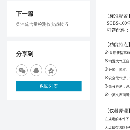
下一篇
【标准配置
SCBS-100
柴油硫含量检测仪实战技巧
可选配件
：
【功能特点
※
分享到
采用新
型高
※
内置大气压自
※
升降、搅拌、
※
安全无气源，
返回列表
※
微分检测，系
※
中英文界面可
【仪器原理
在规定的条件下
闪点仪按照国标