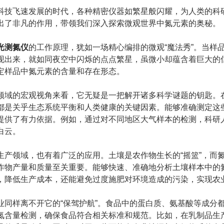
飞速发展的时代，各种精密仪器如繁星般闪耀，为人类的科研
出了非凡的作用，带领我们深入探索微观世界中氮元素的奥秘。
光测氮仪
的工作原理，犹如一场精心编排的微观“魔法秀”。当样
现出来，就如同夜空中闪烁的点点繁星，虽微小却蕴含着巨大的信
定样品中氮元素的含量和存在形态。
的宏观视角来看，它无疑是一把解开诸多科学谜题的钥匙。在
都是关乎生态系统平衡和人类健康的关键因素。能够准确测定这
提供了有力依据。例如，通过对不同地区大气样本的检测，科研
白云。
领域，也有着广泛的应用。土壤是农作物生长的“摇篮”，而氮
作物产量和质量至关重要。能够快速、准确地分析土壤样本中的
，降低生产成本，还能避免过度施肥对环境造成的污染，实现农
样离不开它的“保驾护航”。食品中的蛋白质、氨基酸等成分都
氮含量检测，确保食品符合相关标准和规范。比如，在乳制品生