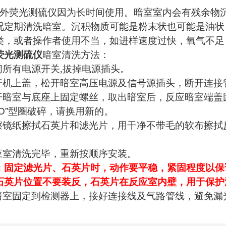
外荧光测硫仪因为长时间使用。暗室室内会有残余物
况定期清洗暗室。沉积物质可能是粉末状也可能是油状
类，或者操作者使用不当，如进样速度过快，氧气不足
荧光测硫仪
暗室清洗方法：
闭所有电源开关,拔掉电源插头。
开机上盖，松开暗室高压电源及信号源插头，断开连接
开暗室与底座上固定螺丝，取出暗室后，反应暗室端盖
O”
型圈破碎，请换用新的。
擦镜纸擦拭石英片和滤光片，用干净不带毛的软布擦拭
。
应室清洗完毕，重新按顺序安装。
：固定滤光片、石英片时，动作要平稳，紧固程度以保
石英片位置不要装反，石英片在反应室内壁，用于保护
暗室固定到检测器上，接好连接线及气路管线，避免漏