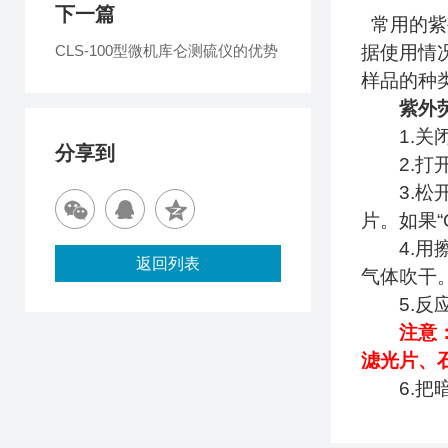
下一篇
常用的紫
CLS-100型微机库仑测硫仪的优势
据使用情
样品的种
紫外
1.
关
分享到
2.
打
3.
松
片。如果
“
4.
用
返回列表
气体吹干
5.
反
注意
滤光片、
6.
把