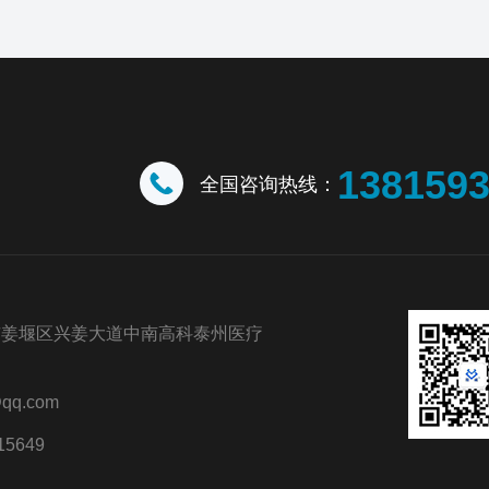
138159
全国咨询热线：
市姜堰区兴姜大道中南高科泰州医疗
qq.com
15649