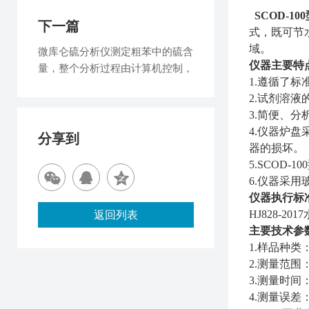
SCOD-100
下一篇
式，既可节
域。
微库仑硫分析仪测定粗苯中的硫含
仪器主要特
量，整个分析过程由计算机控制，
1.
遵循了标
2.
试剂溶液
3.
简便、分
4.
仪器炉盘
分享到
器的损坏。
5.SCOD-100
6.
仪器采用
仪器执行标
HJ828-2017
返回列表
主要技术参
1.
样品种类
2.
测量范围：1
3.
测量时间：
4.
测量误差：