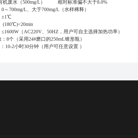
有机废水（500mg/L）
相对标准偏不大于8.0%
～700mg/L、大于700mg/L（水样稀释）
度：±1℃
180℃)<20min
≤1600W（AC220V、50HZ，用户可自主选择加热功率）
：8个（采用24#磨口的250mL锥形瓶）
：10-2小时30分钟（用户可任意设置 ）