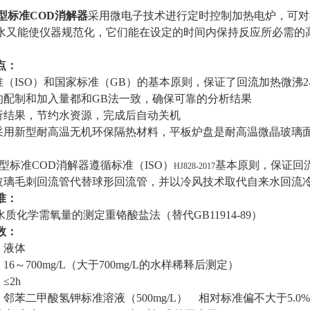
型标准COD消解器
采用微电子技术进行定时控制加热电炉，可对
水又能使仪器规范化，它们能在设定的时间内保持反应所必需的
点：
准（ISO）和国家标准（GB）的基本原则，保证了回流加热微沸
的配制和加入量都和GB法一致，确保可靠的分析结果
析结果，节约水资源，完成后自动关机
采用新型耐高温无机环保隔热材料，平板炉盘是耐高温微晶玻璃
型标准COD消解器遵循标准（ISO）
基本原则，保证回
HJ828-2017
玻璃毛刺回流管代替球形回流管，并以冷风技术取代自来水回流
准：
水质化学需氧量的测定重铬酸盐法（替代GB11914-89）
数：
：液体
6～700mg/L（大于700mg/L的水样稀释后测定）
≤2h
邻苯二甲酸氢钾标准溶液（500mg/L） 相对标准偏不大于5.0%