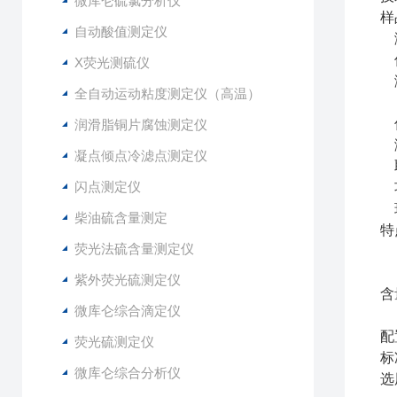
微库仑硫氯分析仪
样
自动酸值测定仪
测
偏
X荧光测硫仪
测
全自动运动粘度测定仪（高温）
仪
润滑脂铜片腐蚀测定仪
测
凝点倾点冷滤点测定仪
取
闪点测定仪
功
环
柴油硫含量测定
特
荧光法硫含量测定仪
只
紫外荧光硫测定仪
含
微库仑综合滴定仪
微
配
荧光硫测定仪
标
微库仑综合分析仪
选