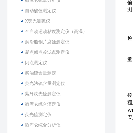
微库仑硫氯分析仪
偏
测 
自动酸值测定仪
N
X荧光测硫仪
C
浓
全自动运动粘度测定仪（高温）
检 
润滑脂铜片腐蚀测定仪
N
凝点倾点冷滤点测定仪
C
重
闪点测定仪
x
柴油硫含量测定
0
1
荧光法硫含量测定仪
x
紫外荧光硫测定仪
控
租
微库仑综合滴定仪
W
荧光硫测定仪
应
微库仑综合分析仪