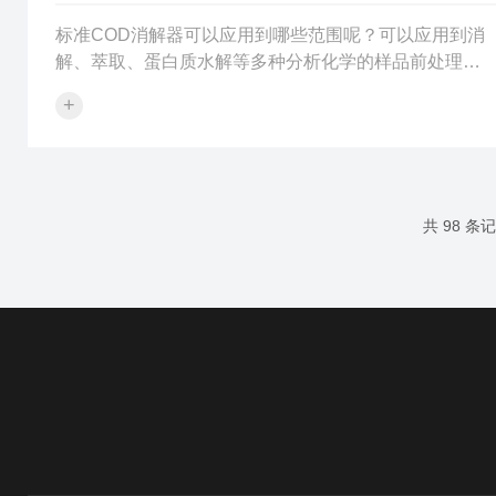
标准COD消解器可以应用到哪些范围呢？可以应用到消
解、萃取、蛋白质水解等多种分析化学的样品前处理工
作中，还可以消解许多传统方法难以消解的样品。标准
+
COD消解器加热时，热是由外向内通过器壁传导给试
样，在器壁表面上很容易形成气泡，因此不容易出现过
热现象，温度保持在沸点上，因为气化要吸收大量的
热。标准COD消解器加热的快慢和消解的快慢，不仅与
消解器的功率有关，还与试样的组成、浓度以及所用试
共 98 条
剂即酸的种类和用量有关。要把一个试样在短的时间内
消解完，应该选择合适的酸、合适的加热功率与时间...