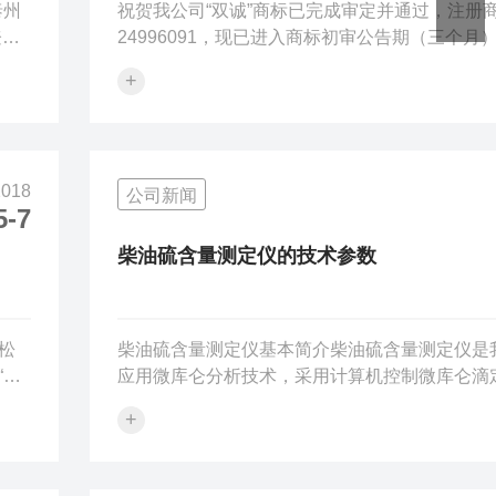
泰州
祝贺我公司“双诚”商标已完成审定并通过，注册
登记
24996091，现已进入商标初审公告期（三个月）
满后则正式享有商标注册权。商标作为企业拥有
+
业务
产权它代表了企业的形象和声誉，也是企业的无
承继
产。
。特
2018
公司新闻
5-7
柴油硫含量测定仪的技术参数
松
柴油硫含量测定仪基本简介柴油硫含量测定仪是
“厦
应用微库仑分析技术，采用计算机控制微库仑滴
生
品，具有性能可靠、操作简易、稳定性好、便于
+
大
特点，可用于石油化工产品中微量硫、氯含量的
分
广泛应用于石油、化工、科研等部门。柴油硫含
以
仪以WindowsXP操作系统为工作平台，其友好