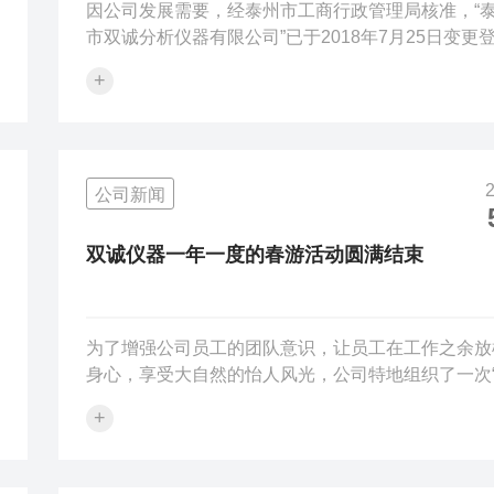
因公司发展需要，经泰州市工商行政管理局核准，“
市双诚分析仪器有限公司”已于2018年7月25日变更
为“江苏双诚分析仪器有限公司”。注册资本由原来的
+
110.2万元增资为1080万元。公司名称变更后，公司
主体和法律关系不变，“江苏双诚分析仪器有限公司”
原“泰州市双诚分析仪器有限公司”的所有业务及合同
此公告。江苏双诚分析仪器有限公司2018年7月26日
公司新闻
双诚仪器一年一度的春游活动圆满结束
为了增强公司员工的团队意识，让员工在工作之余放
身心，享受大自然的怡人风光，公司特地组织了一次
门四日游”的活动。此次活动不仅丰富了员工的业余
+
活，增强了部门之间的沟通协作，更让双诚仪器这个
家庭更加和谐，从而更好的提升了企业的凝聚力，充
展现了公司的团队精神，让大家以更高的热情投入到