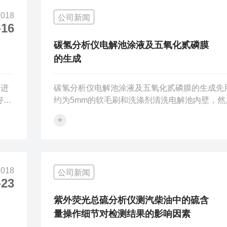
面使分析人员操作更为方便、快捷。在系统分析
2018
公司新闻
中，操作条件﹑分析参数和分析结果均在显示器
-16
显示，并根据需要可将参数、结果进行存盘和打
便日后调用、存档。柴油硫含量测定仪工作原理..
碳氢分析仪电解池涂液及五氧化贰磷膜
的生成
用进
碳氢分析仪电解池涂液及五氧化贰磷膜的生成先
好：
约为5mm的软毛刷和洗涤剂清洗电解池内壁，然
范围
用自来水、蒸馏水冲洗、zui后用丙酮或者无水
+
性范
并用热吹风吹干。此时，碳氢仪电解池的两铂极
某
阻应为无穷大。将电解池前端向上倾斜竖起，从
围
慢滴入涂液，涂液沿内壁流下，当涂液流到电解
、自
分之一处时，立即倒转电解池，使多余的涂液流
2018
公司新闻
用滤纸擦拭池口。边转动电解池，变用冷风吹至
-23
的远
气味。以同样的方法涂液3次，但是第二次的使
池体的三分之二处时。倒出多余涂液，第三次...
紫外荧光总硫分析仪测汽柴油中的硫含
量操作细节对检测结果的影响因素