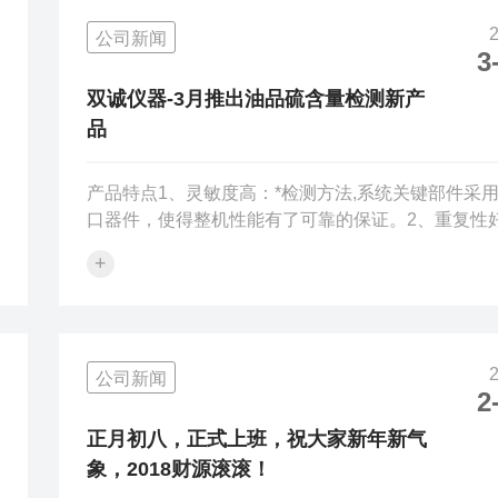
后的工作中。
公司新闻
3
双诚仪器-3月推出油品硫含量检测新产
品
产品特点1、灵敏度高：*检测方法,系统关键部件采
口器件，使得整机性能有了可靠的保证。2、重复性
符合相关SH/T和ASTM标准。3、工作效率高：检测
+
宽，紫外灯性能稳定，标准曲线可长期使用。4、线
围宽：一条标准曲线可以适用于多种样品，不需要为
个样品选择合适的校正范围，也不需为不同的校正范
绘制不同的校准曲线，不需多次校正，减少误差。5
公司新闻
动监测功能：自动监测温度、气体流量、气体压力、
2
PMT高压等，及时提示操作者排除故障，便于仪器
程维护，降低仪器的故障率，确保...
正月初八，正式上班，祝大家新年新气
象，2018财源滚滚！