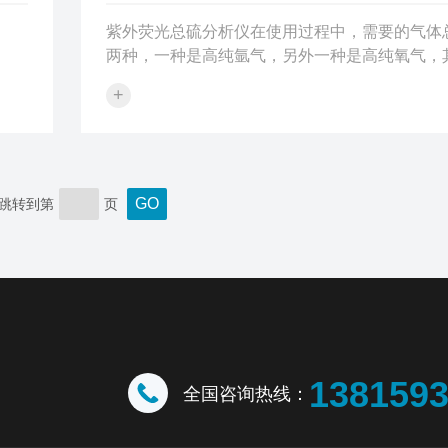
紫外荧光总硫分析仪在使用过程中，需要的气体
两种，一种是高纯氩气，另外一种是高纯氧气，
高纯氩气是作为载气使用的，对样品起到运送的
+
所以，载气的流速不要调的太高，太高会让样品
烧，就脱离石英裂解管，zui后导致结果偏低。
气的总硫分析仪器里主要分为进口氧和裂解氧。
据不同的样品和进样量的不同，来调节气体的流
常情况下，检测汽油样品时，裂解氧为：450ml/m
跳转到第
页
氧：50ml/min氩气：100ml/min。这样的流速
品充分的燃烧。
138159
全国咨询热线：