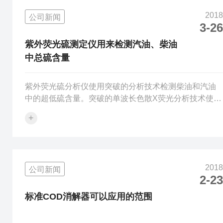
2018
公司新闻
3-26
紫外荧光硫测定仪用来检测汽油、柴油
中总硫含量
紫外荧光硫分析仪使用突破的分析技术检测柴油和汽油
中的超低硫含量。突破的单波长色散X荧光分析技术使
得，石化领域超过30个单位正在使用中。在汽油调和、
+
柴油调和、汽油加氢、柴油加氢、汽油吸附脱硫等装置
上被广泛使用，效果良好。紫外荧光硫分析仪的zui低检
测下限为0.2ppm，有效的范围到达5000ppm（5000ppm
以上的稀释后测定）。紫外荧光硫测定仪主要特点●灵敏
2018
公司新闻
度高：采用紫外荧光法测定总硫含量，提高了抗杂质干
2-23
扰的能力，避免了电量法对滴定池的繁锁操作和因此带
来的不稳定因素，使得仪...
标准COD消解器可以应用的范围